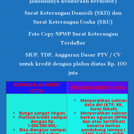
jaminannya kendaraan bermotor)
Surat Keterangan Domisili (SKD) dan
Surat Keterangan Usaha (SKU)
Foto Copy NPWP Surat Keterangan
Terdaftar
SIUP, TDP, Anggaran Dasar PTV / CV
untuk kredit dengan plafon diatas Rp. 100
juta
KEUNGGULAN KREDIT
PROSEDUR KREDIT CITRA
CITRA
Menyerahkan salinan
data diri (KTP, KK,
Surat Nikah)
Bunga sangat ringan.
Menyerahkan salinan
Plafond kredit sampai
berkas agunan (BPKB
dengan Rp.
dan atau Sertifikat)
1.000.000.000,-
beserta berkas
Bisa diangsur sampai
pendukung lainnya (
dengan 5 tahun.
STNK, Faktur, NJOP,