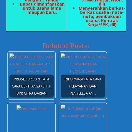
Dapat dimanfaatkan
dll)
untuk usaha lama
Menyerahkan berkas-
maupun baru.
berkas usaha (nota-
nota, pembukuan
usaha, Kontrak
Kerja/SPK, dll)
Related Posts:
PROSEDUR DAN TATA
INFORMASI TATA CARA
CARA BERTRANSAKSI PT.
PELAYANAN DAN
BPR CITRA DARIAN
PENYELESAIAN…