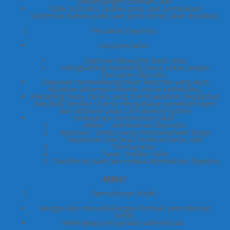
perpanjangan otomatis, dan
Tidak otomatis, apabila pada saat pembukaan
konfirmasi bahwa pada saat jatuh tempo akan dicairkan,
Pencairan Deposito :
Cara pencairan :
Deposan datang ke bank, atau
Menghubungi Marketing Dana
,
untuk janjian
pencairan deposito,
Deposan menandatangi bilyet deposito yang akan
dicairkan (ditempel meterai sesuai ketentuan),
Marketing Dana
,
Direksi yang membawahkan Kepatuhan
dan/atau Direktur Utama mengadakan penelitian bilyet
dan
database
pada
Core Banking System
Selanjutnya memberikan paraf :
Maker
: Administrasi Deposito.
Approval
: Direksi yang membawahkan fungsi
kepatuhan dan/atau DirekturUtama, dan
Pembayaran :
Tunai : melalui
Teller
Transfer ke bank lain melalui
Administrasi Deposito
KREDIT
Permohonan Kredit :
Mengisi dan menandatangani formulir permohonan
Kredit,
Melengkapi persyaratan administrasi :