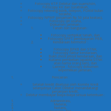
Fotocopy KTP Debitur dan suami/istri,
Fotocopy KK dan suratnikah,
Fotocopy rekening listrik, telepon, PDAM bulan
terakhir,
Fotocopy NPWP (pinjaman Rp 50 juta keatas),
Fotocopy ijin usaha,
Dokumen jaminan :
Tanah dan bangunan :
Fotocopy sertipikat tanah, dan
Fotocopy SPPT pembayaran PBB,
Kendaraan bermotor :
Fotocopy BPKB dan STNK,
Fotocopy faktur kendaraan,
Bukti
check phisik
kendaraan, dan
Kuitansi pembelian (apabila STNK
atas nama orang lain), dan
Lainnya : fotocopy dokumen
kepemilikan jaminan,
Pencairan :
Setelah kredit disetujui oleh Komite Kredi
selanjutnya Calon Debitur menandatangi
perjanjian kredit,
Debitur membayar biaya-biaya sesuai ketentuan :
Administrasi,
Meterai,
Notaris,