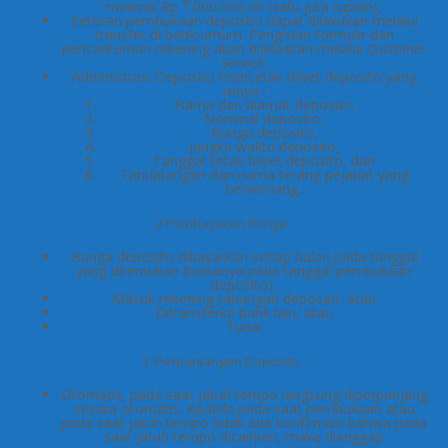
minimal Rp 1.000.000,00 (satu juta rupiah),
Setoran pembukaan deposito dapat dilakukan melalui
transfer di bank umum. Pengisian formulir dan
pencantuman rekening akan dijelaskan melalui
Customer
Service,
Administrasi Deposito mencetak bilyet deposito yang
isinya :
Nama dan alamat deposan,
Nominal deposito,
Bunga deposito,
Jangka waktu deposito,
Tanggal cetak bilyet deposito, dan
Tandatangan dan nama terang pejabat yang
berwenang,
2.Pembayaran Bunga :
Bunga deposito dibayarkan setiap bulan pada tanggal
yang ditentukan (biasanya pada tanggal pembukaan
deposito),
Masuk rekening tabungan deposan, atau
Ditransferke bank lain, atau
Tunai
3. Perpanjangan Deposito :
Otomatis, pada saat jatuh tempo langsung diperpanjang
secara otomatis. Apabila pada saat pembukaan atau
pada saat jatuh tempo tidak ada konfirmasi bahwa pada
saat jatuh tempo dicairkan, maka dianggap