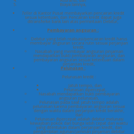
Asuransi, dan
Biaya lainnya,
Teller
di Kantor Pusat membayarkan pencairan kredit
sesuai ketentuan, dan Pencairan kredit dapat juga
ditransferke bank lain atas permintaan Debitur,
Pembayaran angsuran :
Debitur yang telah realisasi/pencairan kredit harus
membayar angsuran secara rutin sesuai perjanjian
kredit,
Nasabah yang membayar angsuran pinjaman
mendapatkan bukti pembayaran angsuran, dan
pembayaran angsuran sesuai ketentuan dalam
perjanjian kredit,
Pelunasan :
Pelunasan kredit :
Jatuh tempo, dan
Pelunasan dipercepat,
Nasabah mendapatkan bukti pembayaran
angsuran pelunasan,
Pelunasan pada saat jatuh tempo adalah
pelunasan karena pembayaran angsuran sesuai
dengan waktu dalam perjanjian kredit berakhir,
dan
Pelunasan dipercepat adalah debitur melunasi
kewajiban pokok dan bunga lebih cepat dari waktu
yang ditentukan dalam perjanjian kredit, dan
pengambilan agunan/jaminan pinjaman debitur