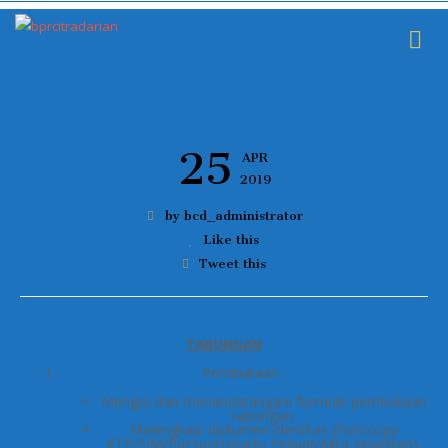
25
APR
2019
by bcd_administrator
Like this
Tweet this
TABUNGAN
Pembukaan :
Mengisi dan menandatangani formulir pembukaan
tabungan.
Melengkapi dokumen identitas (Fotocopy
KTP/SIM/Passport/Kartu Pelajar/Akta Kelahiran),