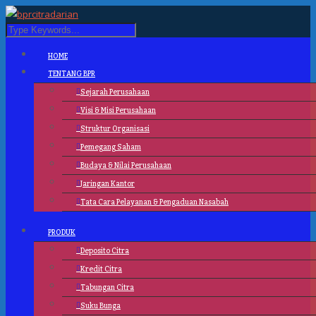
HOME
TENTANG BPR
Sejarah Perusahaan
Visi & Misi Perusahaan
Struktur Organisasi
Pemegang Saham
Budaya & Nilai Perusahaan
Jaringan Kantor
Tata Cara Pelayanan & Pengaduan Nasabah
PRODUK
Deposito Citra
Kredit Citra
Tabungan Citra
Suku Bunga