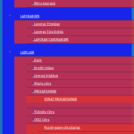
Mitra Asuransi
LAPORAN BPR
Laporan Triwulan
Laporan Tata Kelola
LAPORAN TAHUNAN BPR
LAIN LAIN
Karir
Kredit Online
Literasi & Inklusi
Warta citra
IJIN KARYAWAN
SURAT IJIN KARYAWAN
Videoku Citra
QUIZ Citra
Puzzle game citradarian