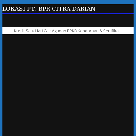
LOKASI PT. BPR CITRA DARIAN
Kredit Satu Hari Cair Agunan BPKB Kendaraan & Sertifikat