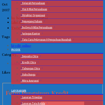
Sejarah Perusahaan
Oct
Visi & Misi Perusahaan
2017
Struktur Organisasi
by bcd_administrator
Pemegang Saham
Like this
Budaya & Nilai Perusahaan
Tweet this
Jaringan Kantor
Tags
Tata Cara Pelayanan & Pengaduan Nasabah
kredit online
PRODUK
Category
Deposito Citra
Kredit Citra
LAIN LAIN
Tabungan Citra
Likes
Suku Bunga
Mitra Asuransi
LAPORAN BPR
Form Pengajuan Kredit
Laporan Triwulan
Laporan Tata Kelola
Nama Lengkap
*