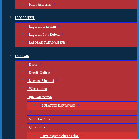
Mitra Asuransi
LAPORAN BPR
Laporan Triwulan
Laporan Tata Kelola
LAPORAN TAHUNAN BPR
LAIN LAIN
Karir
Kredit Online
Literasi & Inklusi
Warta citra
IJIN KARYAWAN
SURAT IJIN KARYAWAN
Videoku Citra
QUIZ Citra
Puzzle game citradarian