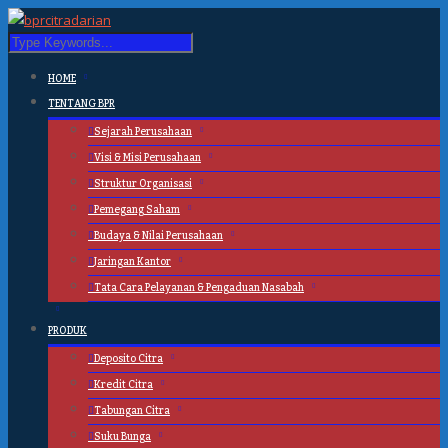
HOME
TENTANG BPR
Sejarah Perusahaan
Visi & Misi Perusahaan
Struktur Organisasi
Pemegang Saham
Budaya & Nilai Perusahaan
Jaringan Kantor
Tata Cara Pelayanan & Pengaduan Nasabah
PRODUK
Deposito Citra
Kredit Citra
Tabungan Citra
Suku Bunga