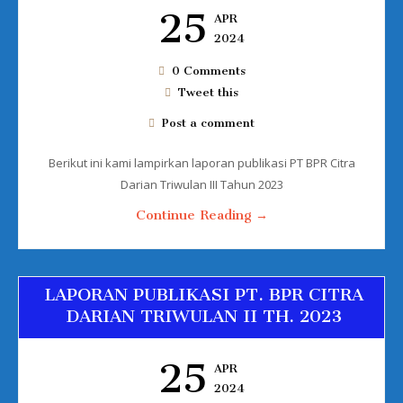
25
APR
2024
0 Comments
Tweet this
Post a comment
Berikut ini kami lampirkan laporan publikasi PT BPR Citra
Darian Triwulan III Tahun 2023
Continue Reading →
LAPORAN PUBLIKASI PT. BPR CITRA
DARIAN TRIWULAN II TH. 2023
25
APR
2024