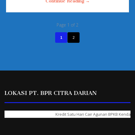
Continue Reading →
Page 1 of 2
1
2
LOKASI PT. BPR CITRA DARIAN
Kredit Satu Hari Cair Agunan BPKB Kendaraan &