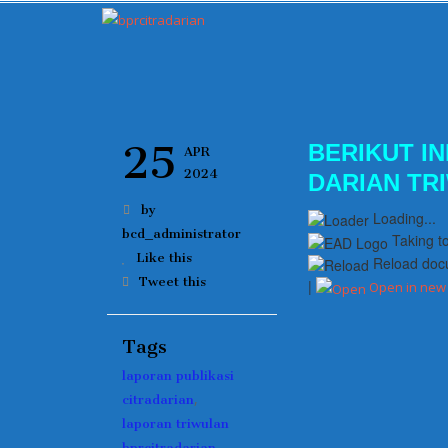
25
BERIKUT IN
APR
2024
DARIAN TRI
by
Loading...
bcd_administrator
Taking t
Like this
Reload doc
Tweet this
|
Open in new
Tags
laporan publikasi
,
citradarian
laporan triwulan
bprcitradarian