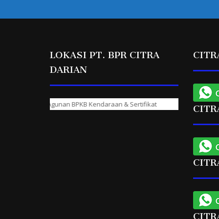
LOKASI PT. BPR CITRA
CITR
DARIAN
tu Hari Cair Agunan BPKB Kendaraan & Sertifikat
CITR
CITR
CITR