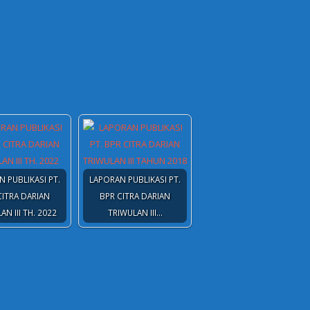
 PUBLIKASI PT.
LAPORAN PUBLIKASI PT.
CITRA DARIAN
BPR CITRA DARIAN
AN III TH. 2022
TRIWULAN III…