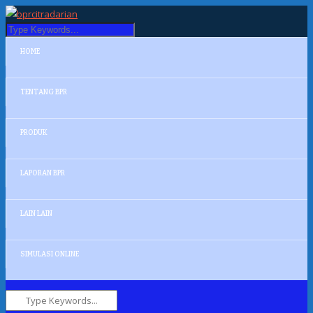
HOME
TENTANG BPR
PRODUK
LAPORAN BPR
LAIN LAIN
SIMULASI ONLINE